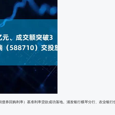
构间债券回购利率）基准利率贷款成功落地。浦发银行横琴分行、农业银行佛