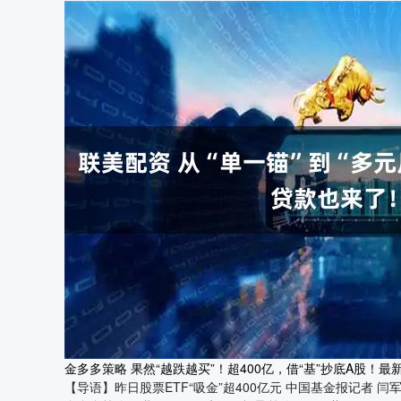
金多多策略 果然“越跌越买”！超400亿，借“基”抄底A股
【导语】昨日股票ETF“吸金”超400亿元 中国基金报记者 闫军