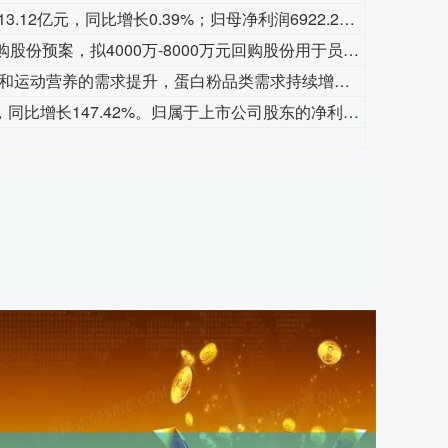
拓维信息公告，2026年半年度营业收入13.12亿元，同比增长0.39%；归母净利润6922.2万元，同比下降12.16%；扣非净利润亏损1432.34万元。公司拟每10股派发现金红利0.25元（含税）。
永臻股份公告称，公司于2026年7月27日通过回购股份预案，拟4000万-8000万元回购股份用于员工持股计划或股权激励，回购期限至2027年7月26日。8月7日，公司首次以集中竞价方式回购股份33.32万股，占总股本0.1404%，成交最高价14.93元/股，最低价14.81元/股，支付资金496.34万元。公司将按规定在回购期内择机回购并及时披露。
汤臣倍健在投资者业绩电话会表示，受益于消费者对增强免疫和运动营养的需求提升，蛋白粉品类需求持续增长，公司持续看好蛋白粉赛道的发展。
摩尔线程公告，2026年上半年营业收入17.36亿元，同比增长147.42%。归属于上市公司股东的净利润亏损1156.31万元，上年同期净利润亏损2.71亿元。