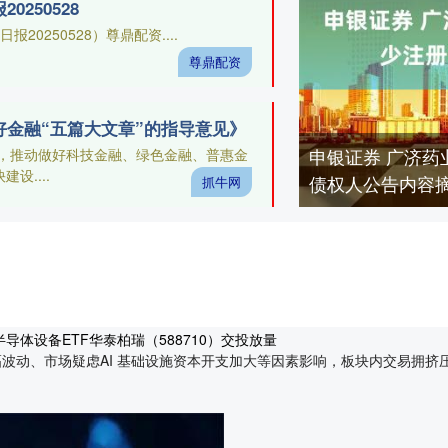
250528
0250528）尊鼎配资....
尊鼎配资
好金融“五篇大文章”的指导意见》
申银证券 广济药
，推动做好科技金融、绿色金融、普惠金
设....
债权人公告内容
抓牛网
导体设备ETF华泰柏瑞（588710）交投放量
动、市场疑虑AI 基础设施资本开支加大等因素影响，板块内交易拥挤压力