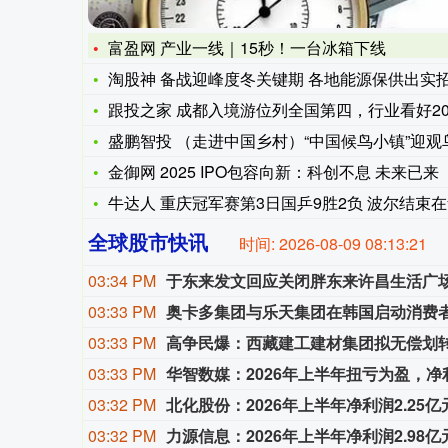
富盈网 产业一线｜15秒！一台冰箱下线
淘股神 备战迎峰度冬关键期 各地能源保供出实
跟投之家 成都入境游位列全国第四，行业看好20
盛鹏智投 （走进中国乡村）“中国候鸟小镇”迎观
金御网 2025 IPO包容向新：科创不息 未来已来
牛达人 重庆冠军赛第3日国乒9胜2负 波尔结束
全球股市快讯
时间:
2026-08-09 08:13:23
03:34 PM
于东来发文回应关闭胖东来许昌生活广
03:33 PM
奥卡多集团与乐天集团在韩国启动消费者
03:33 PM
高争民爆：西藏建工建材集团拟无偿划转
03:33 PM
华智数媒：2026年上半年扭亏为盈，净利润
03:32 PM
北化股份：2026年上半年净利润2.25亿元
03:32 PM
力源信息：2026年上半年净利润2.98亿元