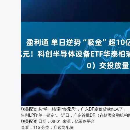
联美配资 从“单一锚”到“多元尺”，广东DR定价贷款也来了！
告别LPR“单一锚定”。 近日，广东首批DR（存款类金融机
联美配资
日期：08-01
来源：亿策略平台
查看：
115
分类：
启远网配资