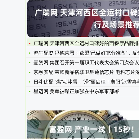
广瑞网 天津河西区全运村口碑好的西餐厅品牌
鸿牛配资 冯德莱恩：欧盟“已做好充分准备”，
壹资网 集团召开第一届职工代表大会第四次会议暨
京融实配 荣耀新品搭载卫星通信芯片 电科芯片
日斗优配 “燃”动冰雪，“滑”丽启程！襄阳“冰雪嘉
星迈网 美军被曝正加强在中东军事部署