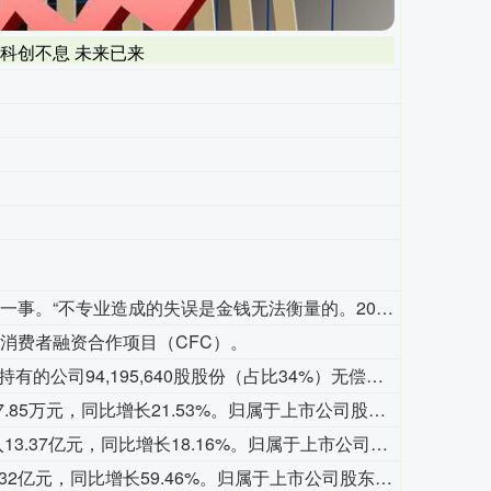
新：科创不息 未来已来
8月9日，胖东来创始人于东来发文回应许昌生活广场关店一事。“不专业造成的失误是金钱无法衡量的。2015年左右，关于许昌生活广场，由于负责此项工作人员没有按照公司规定造成的工作失误，签约租约合同没有统一签订，最后造成个别租户租金涨到无法想象的地步，远远脱离了公平。导致公司退也退不成，因为很多已经签了合同，继续干也不是，干也总是影响情绪。其实这几户总体占比并不很大，但无论钱多钱少，失去公平正义的精神是底线，这么多年始终是我的心结。”于东来表示，“所以到了到期的时候，虽然生活广场一年二十亿的销售，一年一个多亿的利润，但信仰和开心永远是第一位的。任何工作，专业是美好最根本的保障。幸福快乐是一切的前提。”此前，于东来在直播中宣布：胖东来许昌生活广场店将于2026年12月正式关闭。
消费者融资合作项目（CFC）。
高争民爆公告称，西藏建工建材集团有限公司拟将持有的公司94,195,640股股份（占比34%）无偿划转至西藏地质矿产集团有限公司。本次权益变动前，西藏建工建材集团持股比例为57.38%，为控股股东；变动完成后，其持股降至23.38%，控股股东将变更为西藏地质矿产集团，实控人仍为西藏自治区国资委。本次权益变动尚需取得相关部门意见及办理股份过户登记手续。
华智数媒公告，2026年上半年营业收入5397.85万元，同比增长21.53%。归属于上市公司股东的净利润4259.92万元，上年同期净利润亏损7014.52万元。
北化股份公告，2026年上半年营业收入13.37亿元，同比增长18.16%。归属于上市公司股东的净利润2.25亿元，同比增长111.09%。归属于上市公司股东的扣除非经常性损益的净利润1.99亿元，同比增长141.73%。公司计划不派发现金红利，不送红股，不以公积金转增股本。
力源信息公告，2026年上半年营业收入64.32亿元，同比增长59.46%。归属于上市公司股东的净利润2.98亿元，同比增长209.50%，上年同期净利润9613.04万元。